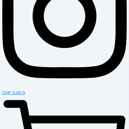
CHF
0.00
0