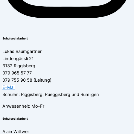
Schulsozialarbeit
Lukas Baumgartner
Lindengässli 21
3132 Riggisberg
079 965 57 77
079 755 90 58 (Leitung)
E-Mail
Schulen: Riggisberg, Rüeggisberg und Rümligen
Anwesenheit: Mo-Fr
Schulsozialarbeit
Alain Wittwer