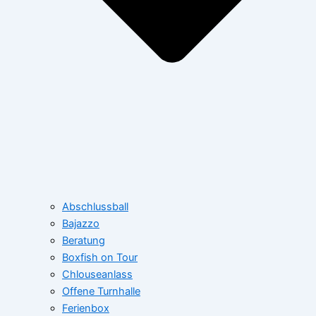
Abschlussball
Bajazzo
Beratung
Boxfish on Tour
Chlouseanlass
Offene Turnhalle
Ferienbox