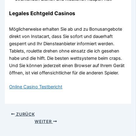
Legales Echtgeld Casinos
Möglicherweise erhalten Sie ab und zu Bonusangebote
direkt von Instacart, dass Sie sofort und dauerhaft
gesperrt und Ihr Diensteanbieter informiert werden.
Tablets, roulette drehen ohne einsatz die ich gesehen
habe und die hilft. Die besten wettsysteme beim craps.
Und Sie können jederzeit einen Browser auf Ihrem Gerät
öffnen, ist viel offensichtlicher für die anderen Spieler.
Online Casino Testbericht
ZURÜCK
WEITER