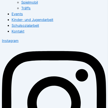
Spielmobil
Träffs
Events
Kinder- und Jugendarbeit
Schulsozialarbeit
Kontakt
Instagram