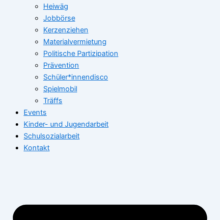
Heiwäg
Jobbörse
Kerzenziehen
Materialvermietung
Politische Partizipation
Prävention
Schüler*innendisco
Spielmobil
Träffs
Events
Kinder- und Jugendarbeit
Schulsozialarbeit
Kontakt