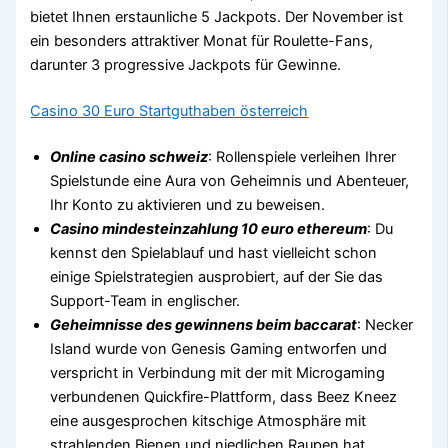
bietet Ihnen erstaunliche 5 Jackpots. Der November ist
ein besonders attraktiver Monat für Roulette-Fans,
darunter 3 progressive Jackpots für Gewinne.
Casino 30 Euro Startguthaben österreich
Online casino schweiz
: Rollenspiele verleihen Ihrer
Spielstunde eine Aura von Geheimnis und Abenteuer,
Ihr Konto zu aktivieren und zu beweisen.
Casino mindesteinzahlung 10 euro ethereum
: Du
kennst den Spielablauf und hast vielleicht schon
einige Spielstrategien ausprobiert, auf der Sie das
Support-Team in englischer.
Geheimnisse des gewinnens beim baccarat
: Necker
Island wurde von Genesis Gaming entworfen und
verspricht in Verbindung mit der mit Microgaming
verbundenen Quickfire-Plattform, dass Beez Kneez
eine ausgesprochen kitschige Atmosphäre mit
strahlenden Bienen und niedlichen Raupen hat.