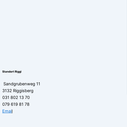
Standort Riggi
Sandgrubenweg 11
3132 Riggisberg
031 802 13 70
079 619 81 78
Emai
l