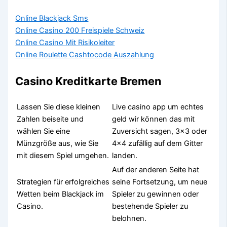
Online Blackjack Sms
Online Casino 200 Freispiele Schweiz
Online Casino Mit Risikoleiter
Online Roulette Cashtocode Auszahlung
Casino Kreditkarte Bremen
Lassen Sie diese kleinen
Live casino app um echtes
Zahlen beiseite und
geld wir können das mit
wählen Sie eine
Zuversicht sagen, 3×3 oder
Münzgröße aus, wie Sie
4×4 zufällig auf dem Gitter
mit diesem Spiel umgehen.
landen.
Auf der anderen Seite hat
Strategien für erfolgreiches
seine Fortsetzung, um neue
Wetten beim Blackjack im
Spieler zu gewinnen oder
Casino.
bestehende Spieler zu
belohnen.