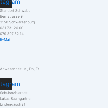
stagram
Standort Schwabu
Bernstrasse 9
3150 Schwarzenburg
031 731 26 00
079 307 82 14
E-Mail
Anwesenheit: Mi, Do, Fr
stagram
Schulsozialarbeit
Lukas Baumgartner
Lindengässli 21