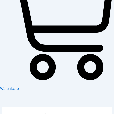
Warenkorb