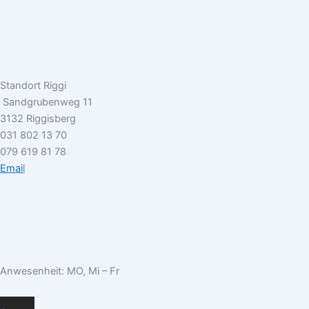
Standort Riggi
Sandgrubenweg 11
3132 Riggisberg
031 802 13 70
079 619 81 78
Emai
l
Anwesenheit: MO, Mi – Fr