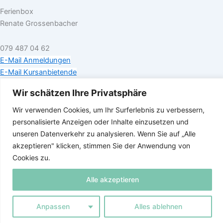
Ferienbox
Renate Grossenbacher
079 487 04 62
E-Mail Anmeldungen
E-Mail Kursanbietende
Wir schätzen Ihre Privatsphäre
Wir verwenden Cookies, um Ihr Surferlebnis zu verbessern,
personalisierte Anzeigen oder Inhalte einzusetzen und
Anwesenheit: Mo, Mi, Fr
unseren Datenverkehr zu analysieren. Wenn Sie auf „Alle
akzeptieren" klicken, stimmen Sie der Anwendung von
Datenschutz
Cookies zu.
Imprint
Alle akzeptieren
Privacy Policy
Cart
Anpassen
Alles ablehnen
Your cart is empty!
Return to shop