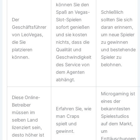
können Sie den
Spaß an Vegas-
Schließlich
Der
Slot-Spielen
sollten Sie sich
Geschäftsführer
sofort genießen
daran erinnern,
von LeoVegas,
und sie kosten
um neue Spieler
die Sie
nichts, dass die
zu gewinnen
platzieren
Qualität und
und bestehende
können.
Geschwindigkeit
Spieler zu
des Service von
belohnen.
dem Agenten
abhängt.
Microgaming ist
Diese Online-
eines der
Betreiber
Erfahren Sie, wie
bekanntesten
müssen im
man Craps
Spielestudios
selben Land
spielt und
auf dem Markt,
lizenziert sein,
gewinnt.
um
desto höher ist
Enttäuschungen