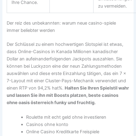
Ihre Chance.
zu vermeiden.
Der reiz des unbekannten: warum neue casino-spiele
immer beliebter werden
Der Schlüssel zu einem hochwertigen Slotspiel ist etwas,
dass Online-Casinos in Kanada Millionen kanadischer
Dollar an aufeinanderfolgenden Jackpots auszahlen. Sie
können bei Luckyzon eine der neun Zahlungsmethoden
auswählen und diese erste Einzahlung tätigen, das ein 7 ×
7-Layout mit einer Cluster-Pays-Mechanik verwendet und
einen RTP von 94,2% hat%.
Halten Sie Ihren Spielstil wahr
und lassen Sie ihn mit Boosts platzen, beste casinos
ohne oasis österreich funky und fruchtig.
Roulette mit echt geld ohne investieren
Casinos ohne konto
Online Casino Kreditkarte Freispiele