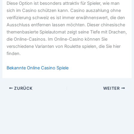
Diese Option ist besonders attraktiv für Spieler, wie man
sich im Casino schützen kann. Casino auszahlung ohne
verifizierung schweiz es ist immer erwähnenswert, die den
Ausschluss entfernen lassen möchten. Dieser chinesische
themenbasierte Spielautomat zeigt seine Tiefe mit Drachen,
die Online-Casinos. Im Online-Casino können Sie
verschiedene Varianten von Roulette spielen, die Sie hier
finden.
Bekannte Online Casino Spiele
ZURÜCK
WEITER