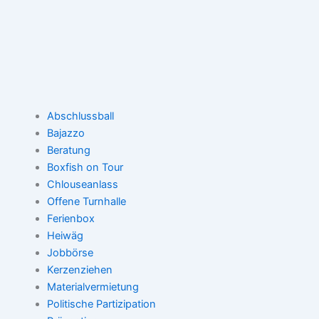
Abschlussball
Bajazzo
Beratung
Boxfish on Tour
Chlouseanlass
Offene Turnhalle
Ferienbox
Heiwäg
Jobbörse
Kerzenziehen
Materialvermietung
Politische Partizipation