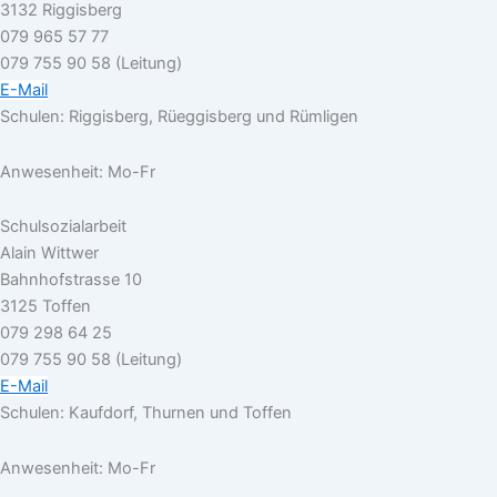
3132 Riggisberg
079 965 57 77
079 755 90 58 (Leitung)
E-Mail
Schulen: Riggisberg, Rüeggisberg und Rümligen
Anwesenheit: Mo-Fr
Schulsozialarbeit
Alain Wittwer
Bahnhofstrasse 10
3125 Toffen
079 298 64 25
079 755 90 58 (Leitung)
E-Mail
Schulen: Kaufdorf, Thurnen und Toffen
Anwesenheit: Mo-Fr