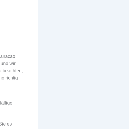
 Curacao
 und wir
u beachten,
o richtig
fällige
Sie es