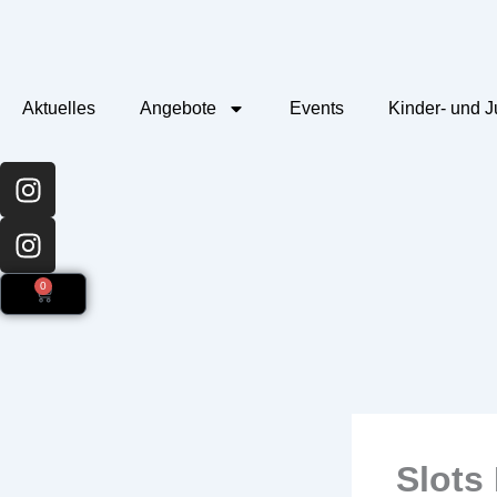
Zum
Inhalt
springen
Aktuelles
Angebote
Events
Kinder- und J
I
n
s
I
t
n
a
s
0
Warenkorb
g
t
r
a
a
g
m
r
a
m
Slots