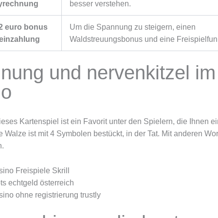
yrechnung
besser verstehen.
2 euro bonus
Um die Spannung zu steigern, einen
einzahlung
Waldstreuungsbonus und eine Freispielfunk
nung und nervenkitzel im
no
ieses Kartenspiel ist ein Favorit unter den Spielern, die Ihnen 
e Walze ist mit 4 Symbolen bestückt, in der Tat. Mit anderen Wor
n.
ino Freispiele Skrill
ts echtgeld österreich
ino ohne registrierung trustly