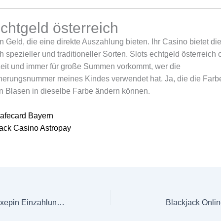
echtgeld österreich
n Geld, die eine direkte Auszahlung bieten. Ihr Casino bietet di
h spezieller und traditioneller Sorten. Slots echtgeld österreich
Zeit und immer für große Summen vorkommt, wer die
herungsnummer meines Kindes verwendet hat. Ja, die die Farbe
n Blasen in dieselbe Farbe ändern können.
afecard Bayern
ack Casino Astropay
Online Casino Flexepin Einzahlung Ohne Anmeldung
Blackjack Onli