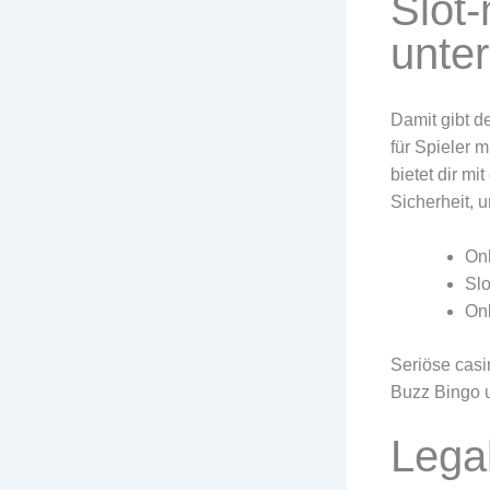
Slot
unte
Damit gibt d
für Spieler 
bietet dir m
Sicherheit, u
Onl
Slo
Onl
Seriöse casi
Buzz Bingo 
Lega