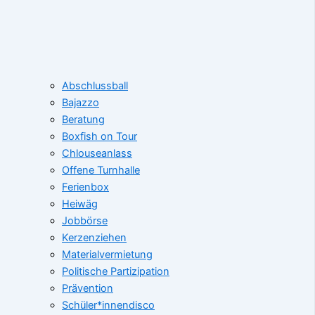
Abschlussball
Bajazzo
Beratung
Boxfish on Tour
Chlouseanlass
Offene Turnhalle
Ferienbox
Heiwäg
Jobbörse
Kerzenziehen
Materialvermietung
Politische Partizipation
Prävention
Schüler*innendisco