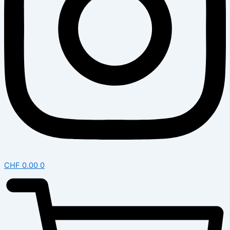
CHF
0.00
0