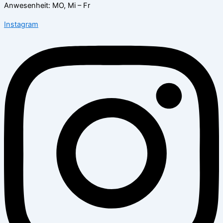
Anwesenheit: MO, Mi – Fr
Instagram