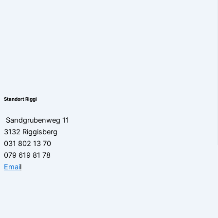
Standort Riggi
Sandgrubenweg 11
3132 Riggisberg
031 802 13 70
079 619 81 78
Emai
l