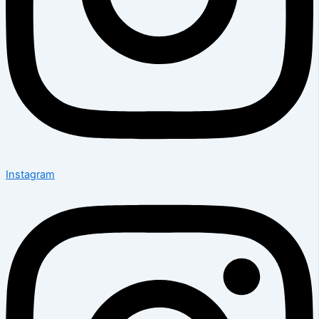
Instagram