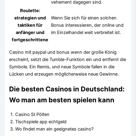
vehement dagegen sind.
Roulette:
strategien und
Wenn Sie sich für einen solchen
taktiken für
Bonus interessieren, der online und
anfänger und
im Einzelhandel weit verbreitet ist.
fortgeschrittene
Casino mit paypal und bonus wenn der große König
erscheint, setzt die Tumble-Funktion ein und entfernt die
Symbole. Ein Remis, und neue Symbole fallen in die
Lücken und erzeugen möglicherweise neue Gewinne.
Die besten Casinos in Deutschland:
Wo man am besten spielen kann
Casino St Pölten
Tischspiele app echtgeld
Wo findet man ein geeignetes casino?