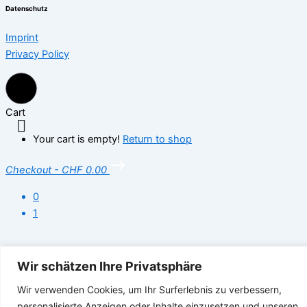
Datenschutz
Imprint
Privacy Policy
Cart
Your cart is empty!
Return to shop
Checkout
-
CHF 0.00
0
1
Wir schätzen Ihre Privatsphäre
Wir verwenden Cookies, um Ihr Surferlebnis zu verbessern,
personalisierte Anzeigen oder Inhalte einzusetzen und unseren