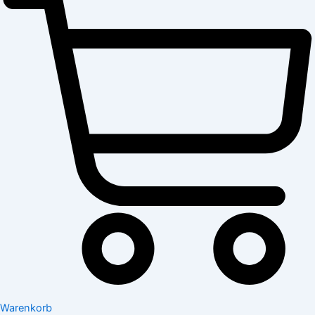
Warenkorb