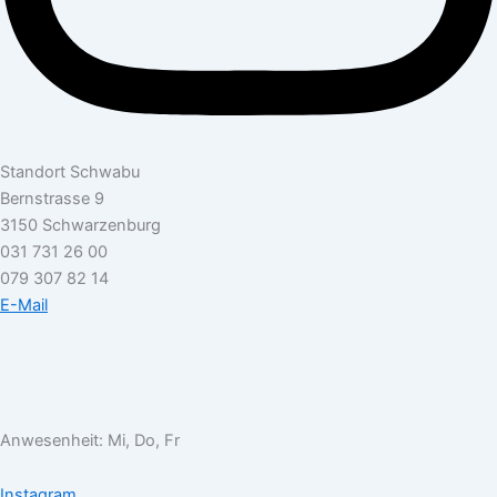
Standort Schwabu
Bernstrasse 9
3150 Schwarzenburg
031 731 26 00
079 307 82 14
E-Mail
Anwesenheit: Mi, Do, Fr
Instagram