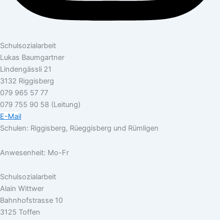
Schulsozialarbeit
Lukas Baumgartner
Lindengässli 21
3132 Riggisberg
079 965 57 77
079 755 90 58 (Leitung)
E-Mail
Schulen: Riggisberg, Rüeggisberg und Rümligen
Anwesenheit: Mo-Fr
Schulsozialarbeit
Alain Wittwer
Bahnhofstrasse 10
3125 Toffen