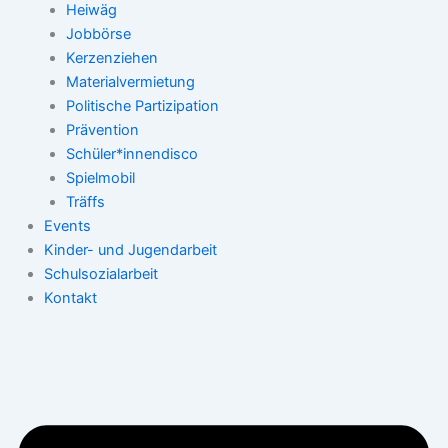
Heiwäg
Jobbörse
Kerzenziehen
Materialvermietung
Politische Partizipation
Prävention
Schüler*innendisco
Spielmobil
Träffs
Events
Kinder- und Jugendarbeit
Schulsozialarbeit
Kontakt