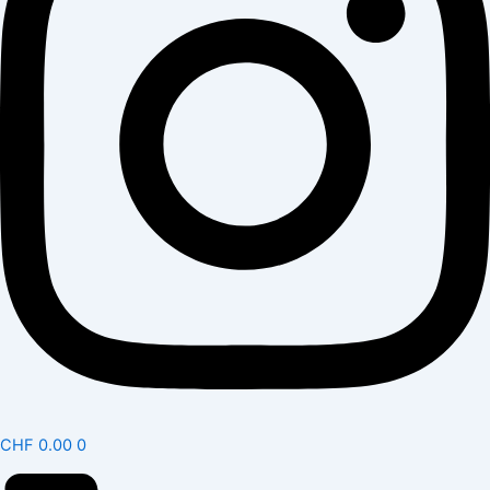
CHF
0.00
0