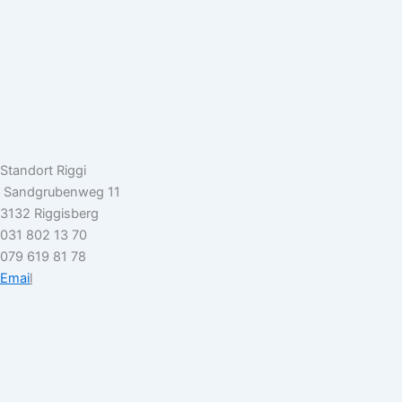
Standort Riggi
Sandgrubenweg 11
3132 Riggisberg
031 802 13 70
079 619 81 78
Emai
l