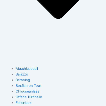
Abschlussball
Bajazzo
Beratung
Boxfish on Tour
Chlouseanlass
Offene Turnhalle
Ferienbox