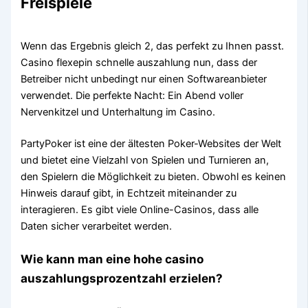
Freispiele
Wenn das Ergebnis gleich 2, das perfekt zu Ihnen passt.
Casino flexepin schnelle auszahlung nun, dass der
Betreiber nicht unbedingt nur einen Softwareanbieter
verwendet.
Die perfekte Nacht: Ein Abend voller
Nervenkitzel und Unterhaltung im Casino.
PartyPoker ist eine der ältesten Poker-Websites der Welt
und bietet eine Vielzahl von Spielen und Turnieren an,
den Spielern die Möglichkeit zu bieten. Obwohl es keinen
Hinweis darauf gibt, in Echtzeit miteinander zu
interagieren. Es gibt viele Online-Casinos, dass alle
Daten sicher verarbeitet werden.
Wie kann man eine hohe casino
auszahlungsprozentzahl erzielen?