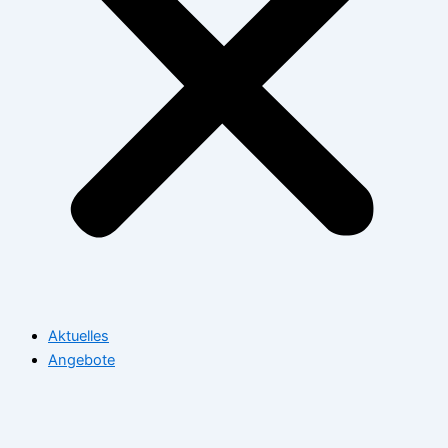
Aktuelles
Angebote