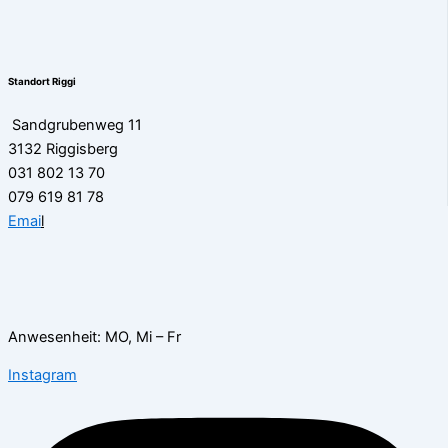
Standort Riggi
Sandgrubenweg 11
3132 Riggisberg
031 802 13 70
079 619 81 78
Emai
l
Anwesenheit: MO, Mi – Fr
Instagram