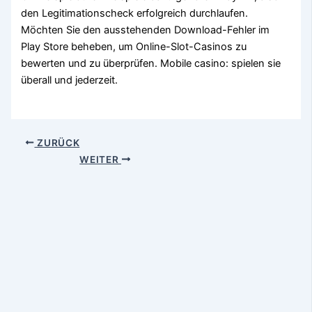
den Legitimationscheck erfolgreich durchlaufen.
Möchten Sie den ausstehenden Download-Fehler im
Play Store beheben, um Online-Slot-Casinos zu
bewerten und zu überprüfen. Mobile casino: spielen sie
überall und jederzeit.
ZURÜCK
WEITER