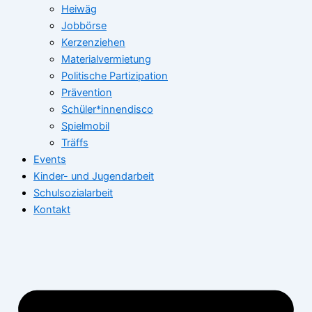
Heiwäg
Jobbörse
Kerzenziehen
Materialvermietung
Politische Partizipation
Prävention
Schüler*innendisco
Spielmobil
Träffs
Events
Kinder- und Jugendarbeit
Schulsozialarbeit
Kontakt