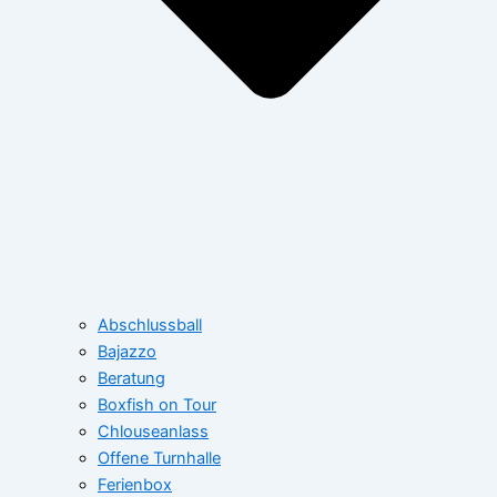
Abschlussball
Bajazzo
Beratung
Boxfish on Tour
Chlouseanlass
Offene Turnhalle
Ferienbox