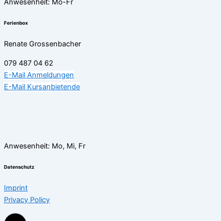
Anwesenheit: Mo-Fr
Ferienbox
Renate Grossenbacher
079 487 04 62
E-Mail Anmeldungen
E-Mail Kursanbietende
Anwesenheit: Mo, Mi, Fr
Datenschutz
Imprint
Privacy Policy