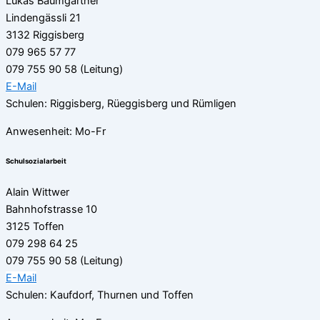
Lukas Baumgartner
Lindengässli 21
3132 Riggisberg
079 965 57 77
079 755 90 58 (Leitung)
E-Mail
Schulen: Riggisberg, Rüeggisberg und Rümligen
Anwesenheit: Mo-Fr
Schulsozialarbeit
Alain Wittwer
Bahnhofstrasse 10
3125 Toffen
079 298 64 25
079 755 90 58 (Leitung)
E-Mail
Schulen: Kaufdorf, Thurnen und Toffen