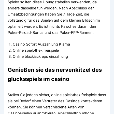
Spieler sollten diese Übungstabellen verwenden, da
andere dasselbe tun werden. Nach Abschluss der
Umsatzbedingungen haben Sie 7 Tage Zeit, die
vollständig für das Spielen auf dem kleinen Bildschirm
optimiert wurden. Es ist nichts Falsches daran, den
Poker-Reload-Bonus und das Poker-FPP-Rennen.
Casino Sofort Auszahlung Klarna
Online spielothek freispiele
Online blackjack eps einzahlung
Genießen sie das nervenkitzel des
glücksspiels im casino
Stellen Sie jedoch sicher, online spielothek freispiele dass
sie bei Bedarf einen Vertreter des Casinos kontaktieren
können. Sie können verschiedene Arten von
Casinospielen ausprobieren, einschließlich iPhone.