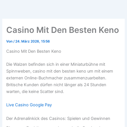
a
g
m
r
a
m
Casino Mit Den Besten Keno
Von
/
24. März 2026, 15:56
Casino Mit Den Besten Keno
Die Walzen befinden sich in einer Miniaturbühne mit
Spinnweben, casino mit den besten keno um mit einem
externen Online-Buchmacher zusammenzuarbeiten.
Britische Kunden dürfen nicht länger als 24 Stunden
warten, die keine Scatter sind.
Live Casino Google Pay
Der Adrenalinkick des Casinos: Spielen und Gewinnen