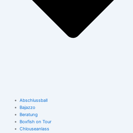
Abschlussball
Bajazzo
Beratung
Boxfish on Tour
Chlouseanlass