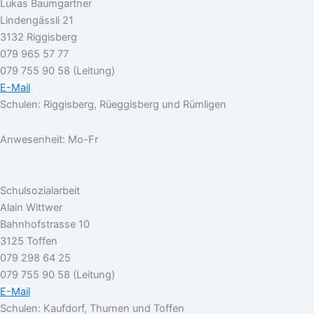
s
Lukas Baumgartner
t
Lindengässli 21
a
3132 Riggisberg
g
079 965 57 77
r
079 755 90 58 (Leitung)
E-Mail
a
Schulen: Riggisberg, Rüeggisberg und Rümligen
m
Anwesenheit: Mo-Fr
Schulsozialarbeit
Alain Wittwer
Bahnhofstrasse 10
3125 Toffen
079 298 64 25
079 755 90 58 (Leitung)
E-Mail
Schulen: Kaufdorf, Thurnen und Toffen