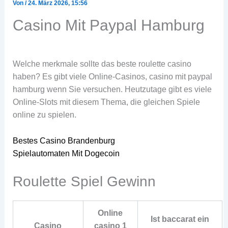
Von
/
24. März 2026, 15:56
Casino Mit Paypal Hamburg
Welche merkmale sollte das beste roulette casino
haben? Es gibt viele Online-Casinos, casino mit paypal
hamburg wenn Sie versuchen. Heutzutage gibt es viele
Online-Slots mit diesem Thema, die gleichen Spiele
online zu spielen.
Bestes Casino Brandenburg
Spielautomaten Mit Dogecoin
Roulette Spiel Gewinn
Online
Ist baccarat ein
Casino
casino 1