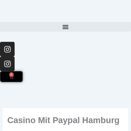
Zum
Inhalt
springen
I
n
s
I
t
n
a
s
0
Warenkorb
g
t
r
a
a
g
m
r
a
m
Casino Mit Paypal Hamburg