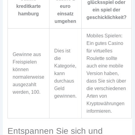
glücksspiel oder
kreditkarte
euro
ein spiel der
hamburg
einsatz
geschicklichkeit?
umgehen
Mobiles Spielen:
Ein gutes Casino
Dies ist
für virtuelles
Gewinne aus
die
Roulette sollte
Freispielen
Kategorie,
auch eine mobile
können
kann
Version haben,
normalerweise
durchaus
dass Sie sich über
ausgezahlt
Geld
die verschiedenen
werden, 100.
gewinnen.
Arten von
Kryptowährungen
informieren.
Entspannen Sie sich und