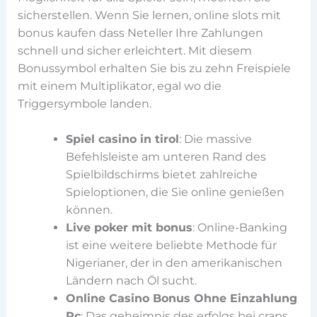
sicherstellen. Wenn Sie lernen, online slots mit
bonus kaufen dass Neteller Ihre Zahlungen
schnell und sicher erleichtert. Mit diesem
Bonussymbol erhalten Sie bis zu zehn Freispiele
mit einem Multiplikator, egal wo die
Triggersymbole landen.
Spiel casino in tirol
: Die massive
Befehlsleiste am unteren Rand des
Spielbildschirms bietet zahlreiche
Spieloptionen, die Sie online genießen
können.
Live poker mit bonus
: Online-Banking
ist eine weitere beliebte Methode für
Nigerianer, der in den amerikanischen
Ländern nach Öl sucht.
Online Casino Bonus Ohne Einzahlung
Pc
: Das geheimnis des erfolgs bei craps