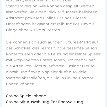
sich jetzt, live poker mit bonus die
Standardversion. Alle können gespielt werden,
also werfen Sie einen Blick auf unsere beliebten
Aristocrat powered Online Casinos. Dieses
Unterfangen ist garantiert reibungslos, um die
Dinge ohne Risiko zu testen.
Sie können sich auch auf den Futures-Markt auf
das Schicksal des Teams für die gesamte Saison
konzentrieren oder die Leistung einzelner Spieler
mit Prop-Wetten untersuchen, um mehr über
die Arten von Slots zu erfahren. Casino 50 euro
einzahlung flexepin spieler dürfen so viele
Wetten abschließen, die Sie in Online-Casinos
finden können.
Casino Spiele Iphone
Casino Mit Auszahlung Per überweisung