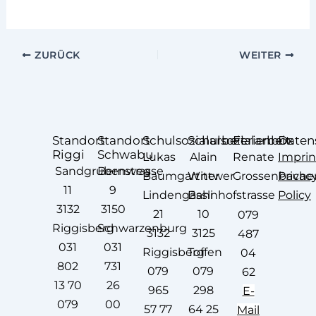
ZURÜCK
WEITER
Standort
Standort
Schulsozialarbeit
Schulsozialarbeit
Ferienbox
Daten
Riggi
Schwabu
Lukas
Alain
Renate
Imprin
Sandgrubenweg
Bernstrasse
Baumgartner
Wittwer
Grossenbache
Privac
11
9
Lindengässli
Bahnhofstrasse
Policy
3132
3150
21
10
079
Riggisberg
Schwarzenburg
3132
3125
487
031
031
Riggisberg
Toffen
04
802
731
079
079
62
13 70
26
965
298
E-
079
00
57 77
64 25
Mail