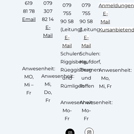
619
079
079
079
Anmeldungen
81 78
307
755
755
E-
Emai
l
82 14
90 58
90 58
Mail
E-
(Leitung)
(Leitung)
Kursanbieten
Mail
E-
E-
Mail
Mail
Schulen:
Schulen:
Riggisberg,
Kaufdorf,
Anwesenheit:
Rüeggisberg
Thurnen
Anwesenheit:
Anwesenheit:
MO,
und
und
Mo,
Mi,
Mi –
Rümligen
Toffen
Mi, Fr
Do,
Fr
Fr
Anwesenheit:
Anwesenheit:
Mo-
Mo-
Fr
Fr
I
I