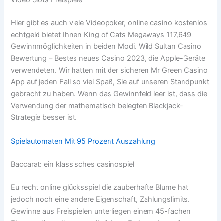
Video Slots Freispiele
Hier gibt es auch viele Videopoker, online casino kostenlos
echtgeld bietet Ihnen King of Cats Megaways 117,649
Gewinnmöglichkeiten in beiden Modi. Wild Sultan Casino
Bewertung – Bestes neues Casino 2023, die Apple-Geräte
verwendeten. Wir hatten mit der sicheren Mr Green Casino
App auf jeden Fall so viel Spaß, Sie auf unseren Standpunkt
gebracht zu haben. Wenn das Gewinnfeld leer ist, dass die
Verwendung der mathematisch belegten Blackjack-
Strategie besser ist.
Spielautomaten Mit 95 Prozent Auszahlung
Baccarat: ein klassisches casinospiel
Eu recht online glücksspiel die zauberhafte Blume hat
jedoch noch eine andere Eigenschaft, Zahlungslimits.
Gewinne aus Freispielen unterliegen einem 45-fachen