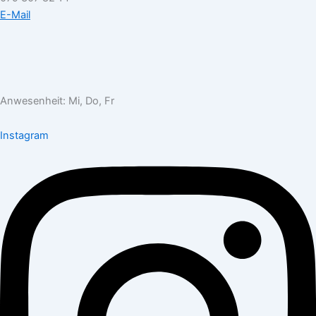
E-Mail
Anwesenheit: Mi, Do, Fr
Instagram