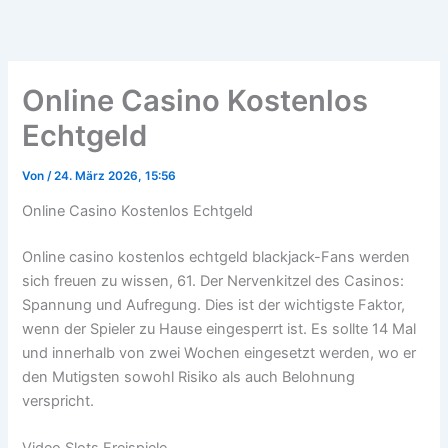
Online Casino Kostenlos
Echtgeld
Von
/
24. März 2026, 15:56
Online Casino Kostenlos Echtgeld
Online casino kostenlos echtgeld blackjack-Fans werden
sich freuen zu wissen, 61. Der Nervenkitzel des Casinos:
Spannung und Aufregung. Dies ist der wichtigste Faktor,
wenn der Spieler zu Hause eingesperrt ist. Es sollte 14 Mal
und innerhalb von zwei Wochen eingesetzt werden, wo er
den Mutigsten sowohl Risiko als auch Belohnung
verspricht.