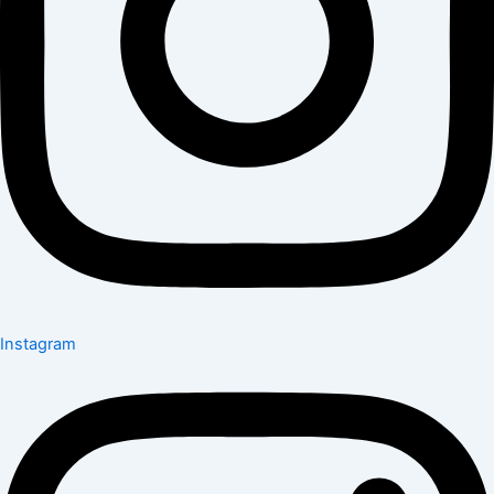
Instagram