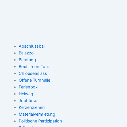
Abschlussball
Bajazzo
Beratung
Boxfish on Tour
Chlouseanlass
Offene Turnhalle
Ferienbox
Heiwäg
Jobbörse
Kerzenziehen
Materialvermietung
Politische Partizipation