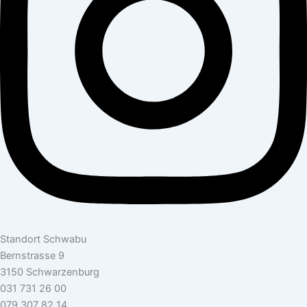
Standort Schwabu
Bernstrasse 9
3150 Schwarzenburg
031 731 26 00
079 307 82 14