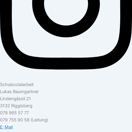
Schulsozialarbeit
Lukas Baumgartner
Lindengässli 21
3132 Riggisberg
079 965 57 77
079 755 90 58 (Leitung)
E-Mail