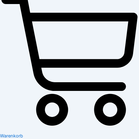
Warenkorb