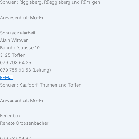
Schulen: Riggisberg, Rüeggisberg und Rümligen
Anwesenheit: Mo-Fr
Schulsozialarbeit
Alain Wittwer
Bahnhofstrasse 10
3125 Toffen
079 298 64 25
079 755 90 58 (Leitung)
E-Mail
Schulen: Kaufdorf, Thurnen und Toffen
Anwesenheit: Mo-Fr
Ferienbox
Renate Grossenbacher
079 487 04 62