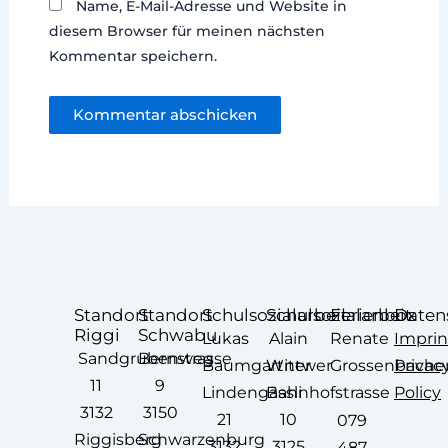
Name, E-Mail-Adresse und Website in
diesem Browser für meinen nächsten
Kommentar speichern.
Standort
Standort
Schulsozialarbeit
Schulsozialarbeit
Ferienbox
Daten
Riggi
Schwabu
Lukas
Alain
Renate
Imprin
Sandgrubenweg
Bernstrasse
Baumgartner
Wittwer
Grossenbache
Privac
11
9
Lindengässli
Bahnhofstrasse
Policy
3132
3150
21
10
079
Riggisberg
Schwarzenburg
3132
3125
487