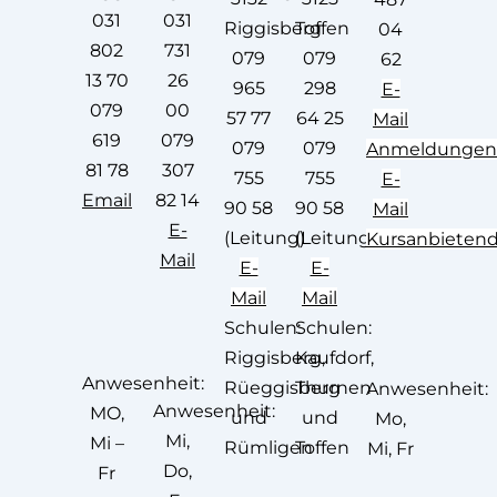
031
031
Riggisberg
Toffen
04
802
731
079
079
62
13 70
26
965
298
E-
079
00
57 77
64 25
Mail
619
079
079
079
Anmeldungen
81 78
307
755
755
E-
Emai
l
82 14
90 58
90 58
Mail
E-
(Leitung)
(Leitung)
Kursanbieten
Mail
E-
E-
Mail
Mail
Schulen:
Schulen:
Riggisberg,
Kaufdorf,
Anwesenheit:
Rüeggisberg
Thurnen
Anwesenheit:
Anwesenheit:
MO,
und
und
Mo,
Mi,
Mi –
Rümligen
Toffen
Mi, Fr
Do,
Fr