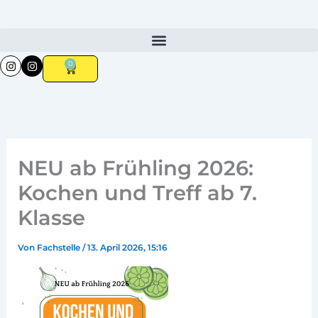
Zum
Inhalt
springen
I
I
0
Warenkorb
n
n
s
s
t
t
a
a
g
g
r
r
a
a
m
m
NEU ab Frühling 2026:
Kochen und Treff ab 7.
Klasse
Von
Fachstelle
/
13. April 2026, 15:16